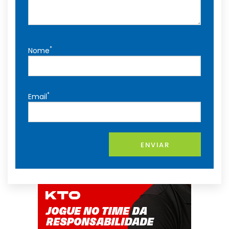
*
Nome
*
Email
ENVIAR