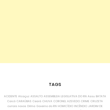
TAGS
ACIDENTE
Alcaçuz
ASSALTO
ASSEMBLEIA LEGISLATIVA DO RN
Assu
BATATA
Caicó
CARAÚBAS
Ceará
CHUVA
CORONEL AZEVEDO
CRIME
CRUZETA
currais novos
Dilma
Governo do RN
HOMICÍDIO
INCÊNDIO
JARDIM DE