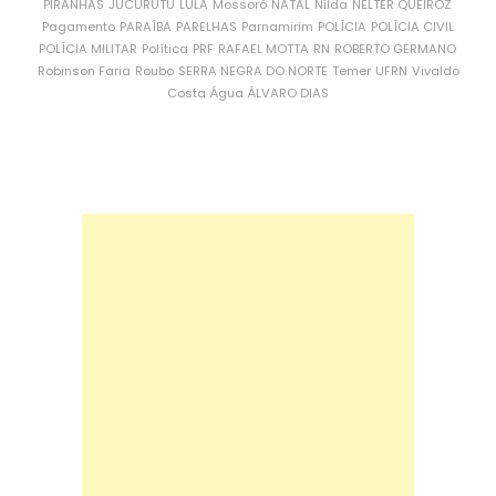
PIRANHAS
JUCURUTU
LULA
Mossoró
NATAL
Nilda
NÉLTER QUEIROZ
Pagamento
PARAÍBA
PARELHAS
Parnamirim
POLÍCIA
POLÍCIA CIVIL
POLÍCIA MILITAR
Política
PRF
RAFAEL MOTTA
RN
ROBERTO GERMANO
Robinson Faria
Roubo
SERRA NEGRA DO NORTE
Temer
UFRN
Vivaldo
Costa
Água
ÁLVARO DIAS