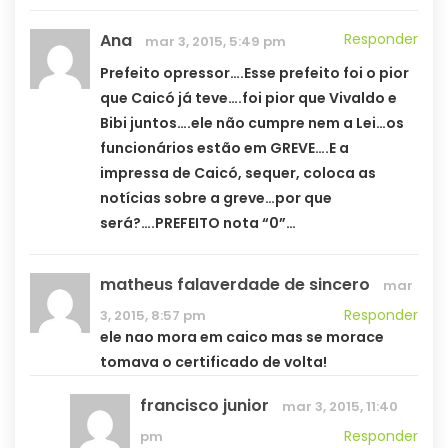
Ana
Responder
mar 3, 2015, 5:49 pm
Prefeito opressor….Esse prefeito foi o pior
que Caicó já teve….foi pior que Vivaldo e
Bibi juntos….ele não cumpre nem a Lei…os
funcionários estão em GREVE….E a
impressa de Caicó, sequer, coloca as
notícias sobre a greve…por que
será?….PREFEITO nota “0”…
matheus falaverdade de sincero
mar
Responder
3, 2015, 8:57 pm
ele nao mora em caico mas se morace
tomava o certificado de volta!
francisco junior
mar 3, 2015, 11:40
Responder
pm