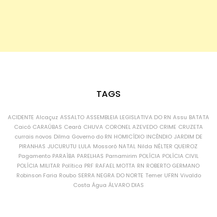
TAGS
ACIDENTE
Alcaçuz
ASSALTO
ASSEMBLEIA LEGISLATIVA DO RN
Assu
BATATA
Caicó
CARAÚBAS
Ceará
CHUVA
CORONEL AZEVEDO
CRIME
CRUZETA
currais novos
Dilma
Governo do RN
HOMICÍDIO
INCÊNDIO
JARDIM DE
PIRANHAS
JUCURUTU
LULA
Mossoró
NATAL
Nilda
NÉLTER QUEIROZ
Pagamento
PARAÍBA
PARELHAS
Parnamirim
POLÍCIA
POLÍCIA CIVIL
POLÍCIA MILITAR
Política
PRF
RAFAEL MOTTA
RN
ROBERTO GERMANO
Robinson Faria
Roubo
SERRA NEGRA DO NORTE
Temer
UFRN
Vivaldo
Costa
Água
ÁLVARO DIAS