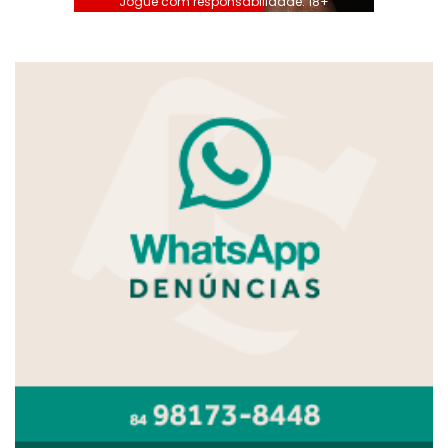
Jogue com responsabilidade. 18+