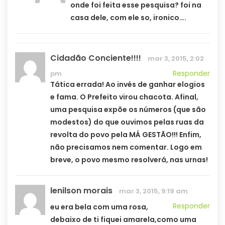
onde foi feita esse pesquisa? foi na
casa dele, com ele so, ironico….
Cidadão Conciente!!!!
mar 3, 2015, 2:02
Responder
pm
Tática errada! Ao invés de ganhar elogios
e fama. O Prefeito virou chacota. Afinal,
uma pesquisa expõe os números (que são
modestos) do que ouvimos pelas ruas da
revolta do povo pela MÁ GESTÃO!!! Enfim,
não precisamos nem comentar. Logo em
breve, o povo mesmo resolverá, nas urnas!
lenilson morais
mar 3, 2015, 9:19 am
Responder
eu era bela com uma rosa,
debaixo de ti fiquei amarela,como uma