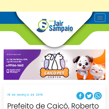
T
o
g
g
l
e
n
a
v
i
g
a
t
i
o
n
18 DE MARÇO DE 2015
Prefeito de Caicó, Roberto