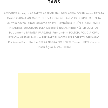
TAGS
ACIDENTE
Alcaçuz
ASSALTO
ASSEMBLEIA LEGISLATIVA DO RN
Assu
BATATA
Caicó
CARAÚBAS
Ceará
CHUVA
CORONEL AZEVEDO
CRIME
CRUZETA
currais novos
Dilma
Governo do RN
HOMICÍDIO
INCÊNDIO
JARDIM DE
PIRANHAS
JUCURUTU
LULA
Mossoró
NATAL
Nilda
NÉLTER QUEIROZ
Pagamento
PARAÍBA
PARELHAS
Parnamirim
POLÍCIA
POLÍCIA CIVIL
POLÍCIA MILITAR
Política
PRF
RAFAEL MOTTA
RN
ROBERTO GERMANO
Robinson Faria
Roubo
SERRA NEGRA DO NORTE
Temer
UFRN
Vivaldo
Costa
Água
ÁLVARO DIAS