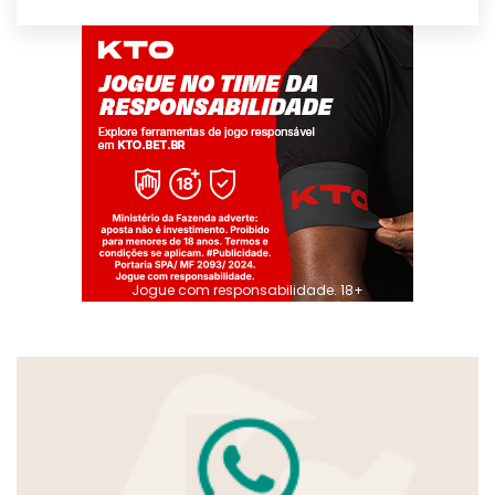
Jogue com responsabilidade. 18+