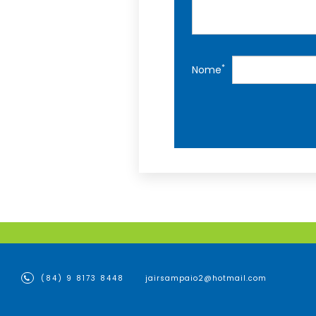
*
Nome
(84) 9 8173 8448
jairsampaio2@hotmail.com