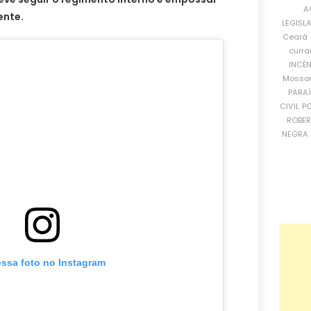
A
ente.
LEGISL
Ceará
curra
INCÊ
Mosso
PARA
CIVIL
PO
ROBE
NEGRA 
essa foto no Instagram