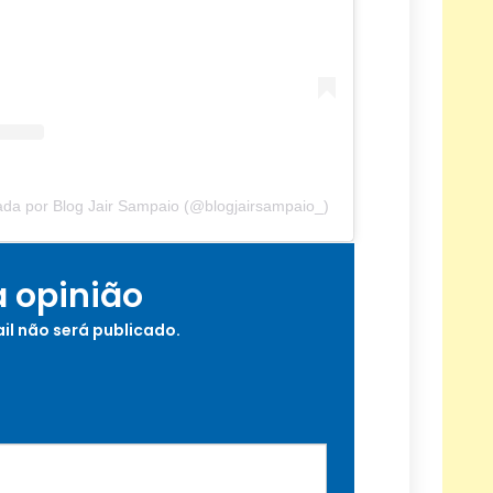
da por Blog Jair Sampaio (@blogjairsampaio_)
a opinião
il não será publicado.