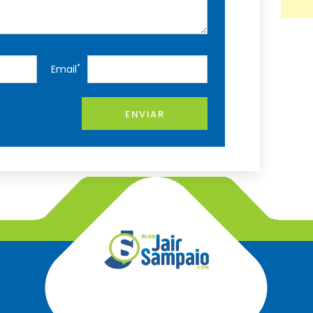
*
Email
ENVIAR