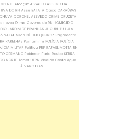
CIDENTE
Alcaçuz
ASSALTO
ASSEMBLEIA
ATIVA DO RN
Assu
BATATA
Caicó
CARAÚBAS
CHUVA
CORONEL AZEVEDO
CRIME
CRUZETA
is novos
Dilma
Governo do RN
HOMICÍDIO
NDIO
JARDIM DE PIRANHAS
JUCURUTU
LULA
ró
NATAL
Nilda
NÉLTER QUEIROZ
Pagamento
ÍBA
PARELHAS
Parnamirim
POLÍCIA
POLÍCIA
LÍCIA MILITAR
Política
PRF
RAFAEL MOTTA
RN
RTO GERMANO
Robinson Faria
Roubo
SERRA
DO NORTE
Temer
UFRN
Vivaldo Costa
Água
ÁLVARO DIAS