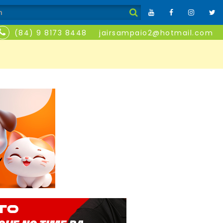
(84) 9 8173 8448
jairsampaio2@hotmail.com