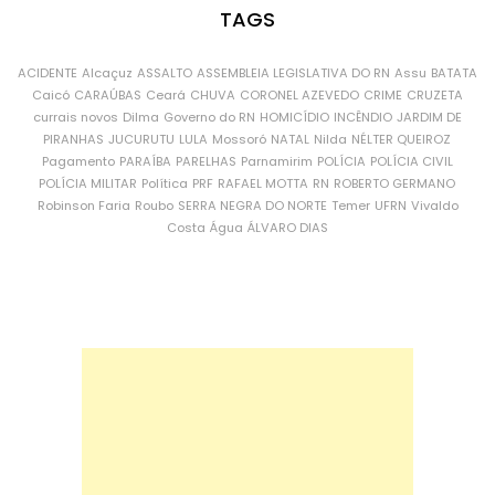
TAGS
ACIDENTE
Alcaçuz
ASSALTO
ASSEMBLEIA LEGISLATIVA DO RN
Assu
BATATA
Caicó
CARAÚBAS
Ceará
CHUVA
CORONEL AZEVEDO
CRIME
CRUZETA
currais novos
Dilma
Governo do RN
HOMICÍDIO
INCÊNDIO
JARDIM DE
PIRANHAS
JUCURUTU
LULA
Mossoró
NATAL
Nilda
NÉLTER QUEIROZ
Pagamento
PARAÍBA
PARELHAS
Parnamirim
POLÍCIA
POLÍCIA CIVIL
POLÍCIA MILITAR
Política
PRF
RAFAEL MOTTA
RN
ROBERTO GERMANO
Robinson Faria
Roubo
SERRA NEGRA DO NORTE
Temer
UFRN
Vivaldo
Costa
Água
ÁLVARO DIAS