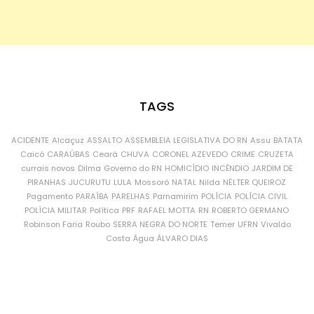
TAGS
ACIDENTE
Alcaçuz
ASSALTO
ASSEMBLEIA LEGISLATIVA DO RN
Assu
BATATA
Caicó
CARAÚBAS
Ceará
CHUVA
CORONEL AZEVEDO
CRIME
CRUZETA
currais novos
Dilma
Governo do RN
HOMICÍDIO
INCÊNDIO
JARDIM DE
PIRANHAS
JUCURUTU
LULA
Mossoró
NATAL
Nilda
NÉLTER QUEIROZ
Pagamento
PARAÍBA
PARELHAS
Parnamirim
POLÍCIA
POLÍCIA CIVIL
POLÍCIA MILITAR
Política
PRF
RAFAEL MOTTA
RN
ROBERTO GERMANO
Robinson Faria
Roubo
SERRA NEGRA DO NORTE
Temer
UFRN
Vivaldo
Costa
Água
ÁLVARO DIAS