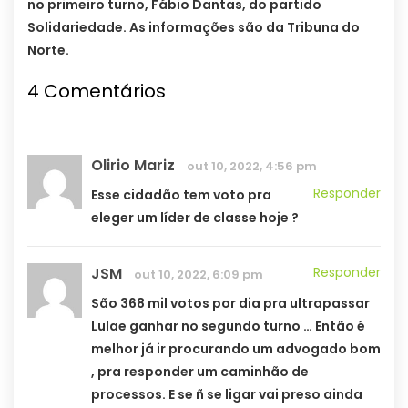
no primeiro turno, Fábio Dantas, do partido
Solidariedade. As informações são da Tribuna do
Norte.
4 Comentários
Olirio Mariz
out 10, 2022, 4:56 pm
Responder
Esse cidadão tem voto pra
eleger um líder de classe hoje ?
JSM
Responder
out 10, 2022, 6:09 pm
São 368 mil votos por dia pra ultrapassar
Lulae ganhar no segundo turno … Então é
melhor já ir procurando um advogado bom
, pra responder um caminhão de
processos. E se ñ se ligar vai preso ainda