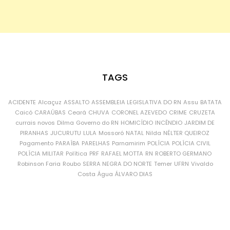
TAGS
ACIDENTE
Alcaçuz
ASSALTO
ASSEMBLEIA LEGISLATIVA DO RN
Assu
BATATA
Caicó
CARAÚBAS
Ceará
CHUVA
CORONEL AZEVEDO
CRIME
CRUZETA
currais novos
Dilma
Governo do RN
HOMICÍDIO
INCÊNDIO
JARDIM DE
PIRANHAS
JUCURUTU
LULA
Mossoró
NATAL
Nilda
NÉLTER QUEIROZ
Pagamento
PARAÍBA
PARELHAS
Parnamirim
POLÍCIA
POLÍCIA CIVIL
POLÍCIA MILITAR
Política
PRF
RAFAEL MOTTA
RN
ROBERTO GERMANO
Robinson Faria
Roubo
SERRA NEGRA DO NORTE
Temer
UFRN
Vivaldo
Costa
Água
ÁLVARO DIAS