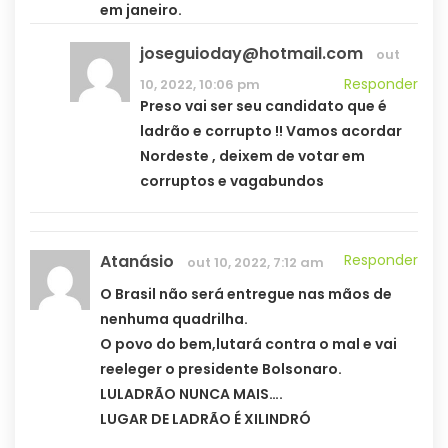
em janeiro.
joseguioday@hotmail.com
out
Responder
10, 2022, 10:06 pm
Preso vai ser seu candidato que é
ladrão e corrupto !! Vamos acordar
Nordeste , deixem de votar em
corruptos e vagabundos
Atanásio
Responder
out 10, 2022, 7:12 am
O Brasil não será entregue nas mãos de
nenhuma quadrilha.
O povo do bem,lutará contra o mal e vai
reeleger o presidente Bolsonaro.
LULADRÃO NUNCA MAIS….
LUGAR DE LADRÃO É XILINDRÓ