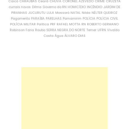
Caicó
CARAÚBAS
Ceará
CHUVA
CORONEL AZEVEDO
CRIME
CRUZETA
currais novos
Dilma
Governo do RN
HOMICÍDIO
INCÊNDIO
JARDIM DE
PIRANHAS
JUCURUTU
LULA
Mossoró
NATAL
Nilda
NÉLTER QUEIROZ
Pagamento
PARAÍBA
PARELHAS
Parnamirim
POLÍCIA
POLÍCIA CIVIL
POLÍCIA MILITAR
Política
PRF
RAFAEL MOTTA
RN
ROBERTO GERMANO
Robinson Faria
Roubo
SERRA NEGRA DO NORTE
Temer
UFRN
Vivaldo
Costa
Água
ÁLVARO DIAS