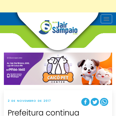
T
o
g
g
l
e
n
a
v
i
g
a
t
i
o
n
2 DE NOVEMBRO DE 2017
Prefeitura continua