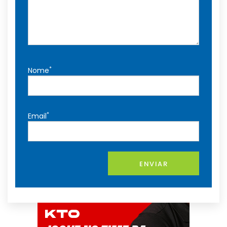
*
Nome
*
Email
ENVIAR