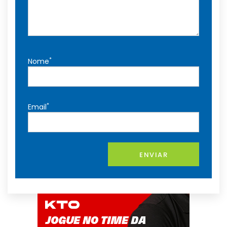
*
Nome
*
Email
ENVIAR