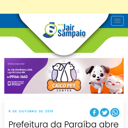
T
o
g
g
l
e
n
a
v
i
g
a
t
i
o
n
6 DE OUTUBRO DE 2015
Prefeitura da Paraíba abre