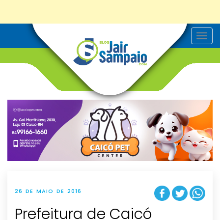
T
o
g
g
l
e
n
a
v
i
g
a
t
i
o
n
26 DE MAIO DE 2016
Prefeitura de Caicó