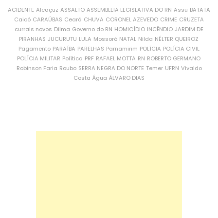
ACIDENTE
Alcaçuz
ASSALTO
ASSEMBLEIA LEGISLATIVA DO RN
Assu
BATATA
Caicó
CARAÚBAS
Ceará
CHUVA
CORONEL AZEVEDO
CRIME
CRUZETA
currais novos
Dilma
Governo do RN
HOMICÍDIO
INCÊNDIO
JARDIM DE
PIRANHAS
JUCURUTU
LULA
Mossoró
NATAL
Nilda
NÉLTER QUEIROZ
Pagamento
PARAÍBA
PARELHAS
Parnamirim
POLÍCIA
POLÍCIA CIVIL
POLÍCIA MILITAR
Política
PRF
RAFAEL MOTTA
RN
ROBERTO GERMANO
Robinson Faria
Roubo
SERRA NEGRA DO NORTE
Temer
UFRN
Vivaldo
Costa
Água
ÁLVARO DIAS