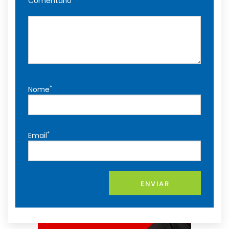
Comentário
*
Nome
*
Email
ENVIAR