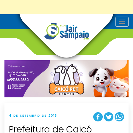
T
o
g
g
l
e
n
a
v
i
g
a
t
i
o
n
4 DE SETEMBRO DE 2015
Prefeitura de Caicó