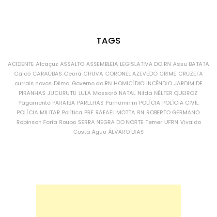
TAGS
ACIDENTE
Alcaçuz
ASSALTO
ASSEMBLEIA LEGISLATIVA DO RN
Assu
BATATA
Caicó
CARAÚBAS
Ceará
CHUVA
CORONEL AZEVEDO
CRIME
CRUZETA
currais novos
Dilma
Governo do RN
HOMICÍDIO
INCÊNDIO
JARDIM DE
PIRANHAS
JUCURUTU
LULA
Mossoró
NATAL
Nilda
NÉLTER QUEIROZ
Pagamento
PARAÍBA
PARELHAS
Parnamirim
POLÍCIA
POLÍCIA CIVIL
POLÍCIA MILITAR
Política
PRF
RAFAEL MOTTA
RN
ROBERTO GERMANO
Robinson Faria
Roubo
SERRA NEGRA DO NORTE
Temer
UFRN
Vivaldo
Costa
Água
ÁLVARO DIAS