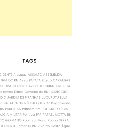
TAGS
CIDENTE
Alcaçuz
ASSALTO
ASSEMBLEIA
ATIVA DO RN
Assu
BATATA
Caicó
CARAÚBAS
CHUVA
CORONEL AZEVEDO
CRIME
CRUZETA
is novos
Dilma
Governo do RN
HOMICÍDIO
NDIO
JARDIM DE PIRANHAS
JUCURUTU
LULA
ró
NATAL
Nilda
NÉLTER QUEIROZ
Pagamento
ÍBA
PARELHAS
Parnamirim
POLÍCIA
POLÍCIA
LÍCIA MILITAR
Política
PRF
RAFAEL MOTTA
RN
RTO GERMANO
Robinson Faria
Roubo
SERRA
DO NORTE
Temer
UFRN
Vivaldo Costa
Água