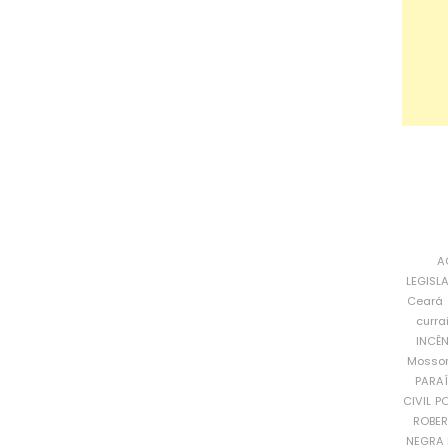
A
LEGISL
Ceará
curra
INCÊ
Mosso
PARA
CIVIL
PO
ROBE
NEGRA 