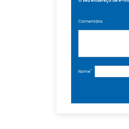
O seu endereço de e-ma
Comentário
*
Nome