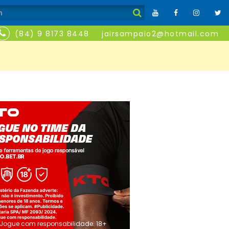
(84) 9 8173 8448
jairsampaio2@hotmail.com
Jogue com responsabilidade. 18+