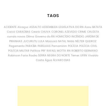
TAGS
ACIDENTE
Alcaçuz
ASSALTO
ASSEMBLEIA LEGISLATIVA DO RN
Assu
BATATA
Caicó
CARAÚBAS
Ceará
CHUVA
CORONEL AZEVEDO
CRIME
CRUZETA
currais novos
Dilma
Governo do RN
HOMICÍDIO
INCÊNDIO
JARDIM DE
PIRANHAS
JUCURUTU
LULA
Mossoró
NATAL
Nilda
NÉLTER QUEIROZ
Pagamento
PARAÍBA
PARELHAS
Parnamirim
POLÍCIA
POLÍCIA CIVIL
POLÍCIA MILITAR
Política
PRF
RAFAEL MOTTA
RN
ROBERTO GERMANO
Robinson Faria
Roubo
SERRA NEGRA DO NORTE
Temer
UFRN
Vivaldo
Costa
Água
ÁLVARO DIAS