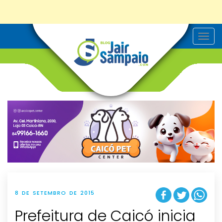
T
o
g
g
l
e
n
a
v
i
g
a
t
i
o
n
8 DE SETEMBRO DE 2015
Prefeitura de Caicó inicia