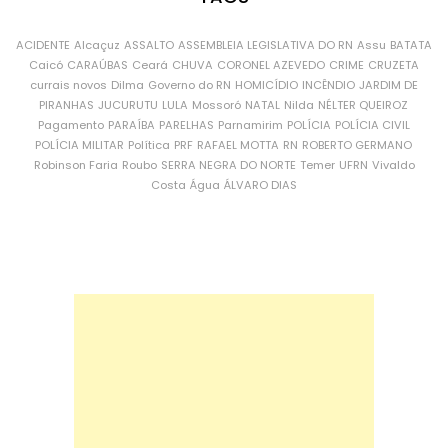
ACIDENTE
Alcaçuz
ASSALTO
ASSEMBLEIA LEGISLATIVA DO RN
Assu
BATATA
Caicó
CARAÚBAS
Ceará
CHUVA
CORONEL AZEVEDO
CRIME
CRUZETA
currais novos
Dilma
Governo do RN
HOMICÍDIO
INCÊNDIO
JARDIM DE
PIRANHAS
JUCURUTU
LULA
Mossoró
NATAL
Nilda
NÉLTER QUEIROZ
Pagamento
PARAÍBA
PARELHAS
Parnamirim
POLÍCIA
POLÍCIA CIVIL
POLÍCIA MILITAR
Política
PRF
RAFAEL MOTTA
RN
ROBERTO GERMANO
Robinson Faria
Roubo
SERRA NEGRA DO NORTE
Temer
UFRN
Vivaldo
Costa
Água
ÁLVARO DIAS