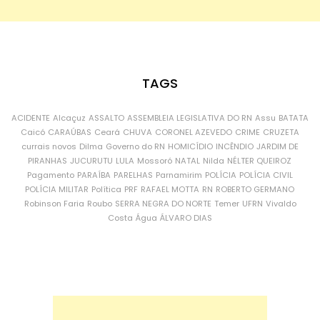
TAGS
ACIDENTE
Alcaçuz
ASSALTO
ASSEMBLEIA LEGISLATIVA DO RN
Assu
BATATA
Caicó
CARAÚBAS
Ceará
CHUVA
CORONEL AZEVEDO
CRIME
CRUZETA
currais novos
Dilma
Governo do RN
HOMICÍDIO
INCÊNDIO
JARDIM DE
PIRANHAS
JUCURUTU
LULA
Mossoró
NATAL
Nilda
NÉLTER QUEIROZ
Pagamento
PARAÍBA
PARELHAS
Parnamirim
POLÍCIA
POLÍCIA CIVIL
POLÍCIA MILITAR
Política
PRF
RAFAEL MOTTA
RN
ROBERTO GERMANO
Robinson Faria
Roubo
SERRA NEGRA DO NORTE
Temer
UFRN
Vivaldo
Costa
Água
ÁLVARO DIAS