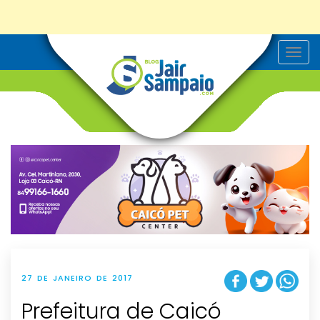
T
o
g
g
l
e
n
a
v
i
g
a
t
i
o
n
27 DE JANEIRO DE 2017
Prefeitura de Caicó