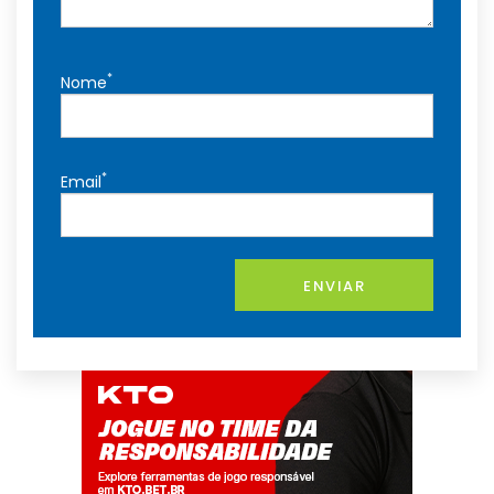
*
Nome
*
Email
ENVIAR