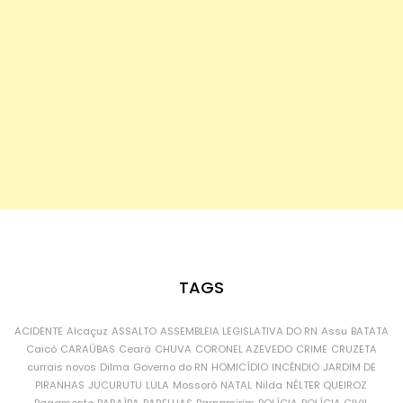
TAGS
ACIDENTE
Alcaçuz
ASSALTO
ASSEMBLEIA LEGISLATIVA DO RN
Assu
BATATA
Caicó
CARAÚBAS
Ceará
CHUVA
CORONEL AZEVEDO
CRIME
CRUZETA
currais novos
Dilma
Governo do RN
HOMICÍDIO
INCÊNDIO
JARDIM DE
PIRANHAS
JUCURUTU
LULA
Mossoró
NATAL
Nilda
NÉLTER QUEIROZ
Pagamento
PARAÍBA
PARELHAS
Parnamirim
POLÍCIA
POLÍCIA CIVIL