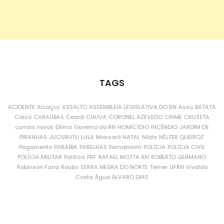
TAGS
ACIDENTE
Alcaçuz
ASSALTO
ASSEMBLEIA LEGISLATIVA DO RN
Assu
BATATA
Caicó
CARAÚBAS
Ceará
CHUVA
CORONEL AZEVEDO
CRIME
CRUZETA
currais novos
Dilma
Governo do RN
HOMICÍDIO
INCÊNDIO
JARDIM DE
PIRANHAS
JUCURUTU
LULA
Mossoró
NATAL
Nilda
NÉLTER QUEIROZ
Pagamento
PARAÍBA
PARELHAS
Parnamirim
POLÍCIA
POLÍCIA CIVIL
POLÍCIA MILITAR
Política
PRF
RAFAEL MOTTA
RN
ROBERTO GERMANO
Robinson Faria
Roubo
SERRA NEGRA DO NORTE
Temer
UFRN
Vivaldo
Costa
Água
ÁLVARO DIAS