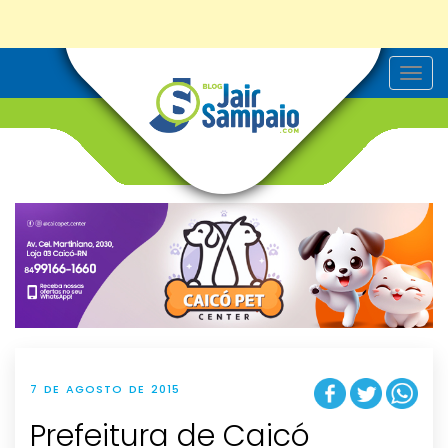
T
o
g
g
l
e
n
a
v
i
g
a
t
i
o
n
7 DE AGOSTO DE 2015
Prefeitura de Caicó