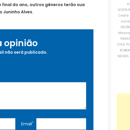
A
o final do ano, outros gêneros terão sua
LEGISL
o Juninho Alves.
Ceará
curra
INCÊ
Mosso
PARA
a opinião
CIVIL
PO
ROBE
il não será publicado.
NEGRA 
*
Email