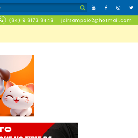
(84) 9 8173 8448
jairsampaio2@hotmail.com