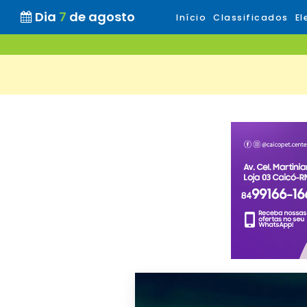
Dia
7
de agosto
Início
Classificados
El