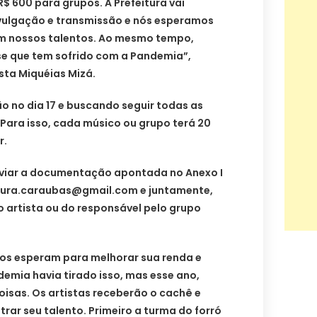
 R$ 600 para grupos. A Prefeitura vai
ivulgação e transmissão e nós esperamos
em nossos talentos. Ao mesmo tempo,
e que tem sofrido com a Pandemia”,
sta Miquéias Mizá.
o no dia 17 e buscando seguir todas as
Para isso, cada músico ou grupo terá 20
r.
enviar a documentação apontada no Anexo I
tura.caraubas@gmail.com
e juntamente,
do artista ou do responsável pelo grupo
dos esperam para melhorar sua renda e
demia havia tirado isso, mas esse ano,
isas. Os artistas receberão o cachê e
trar seu talento. Primeiro a turma do forró