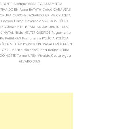
CIDENTE
Alcaçuz
ASSALTO
ASSEMBLEIA
ATIVA DO RN
Assu
BATATA
Caicó
CARAÚBAS
CHUVA
CORONEL AZEVEDO
CRIME
CRUZETA
is novos
Dilma
Governo do RN
HOMICÍDIO
NDIO
JARDIM DE PIRANHAS
JUCURUTU
LULA
ró
NATAL
Nilda
NÉLTER QUEIROZ
Pagamento
ÍBA
PARELHAS
Parnamirim
POLÍCIA
POLÍCIA
LÍCIA MILITAR
Política
PRF
RAFAEL MOTTA
RN
RTO GERMANO
Robinson Faria
Roubo
SERRA
DO NORTE
Temer
UFRN
Vivaldo Costa
Água
ÁLVARO DIAS