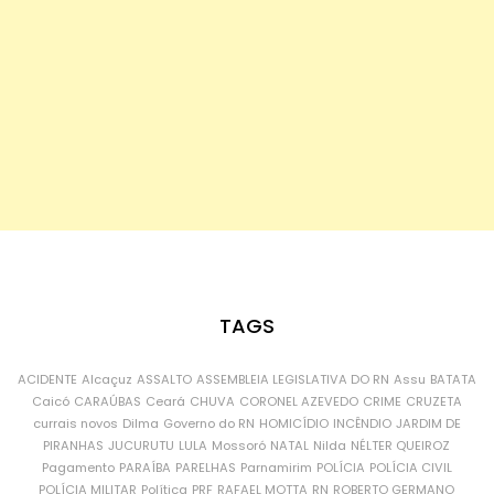
TAGS
ACIDENTE
Alcaçuz
ASSALTO
ASSEMBLEIA LEGISLATIVA DO RN
Assu
BATATA
Caicó
CARAÚBAS
Ceará
CHUVA
CORONEL AZEVEDO
CRIME
CRUZETA
currais novos
Dilma
Governo do RN
HOMICÍDIO
INCÊNDIO
JARDIM DE
PIRANHAS
JUCURUTU
LULA
Mossoró
NATAL
Nilda
NÉLTER QUEIROZ
Pagamento
PARAÍBA
PARELHAS
Parnamirim
POLÍCIA
POLÍCIA CIVIL
POLÍCIA MILITAR
Política
PRF
RAFAEL MOTTA
RN
ROBERTO GERMANO