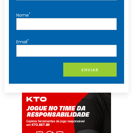
*
Nome
*
Email
ENVIAR