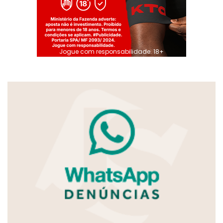
Jogue com responsabilidade. 18+