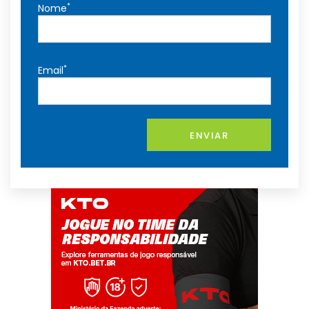
*
Nome
*
Email
ENVIAR