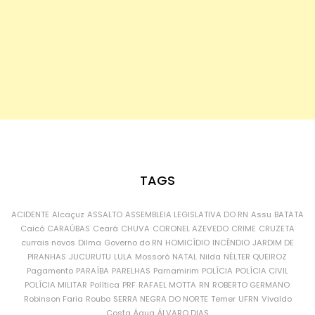
TAGS
ACIDENTE
Alcaçuz
ASSALTO
ASSEMBLEIA LEGISLATIVA DO RN
Assu
BATATA
Caicó
CARAÚBAS
Ceará
CHUVA
CORONEL AZEVEDO
CRIME
CRUZETA
currais novos
Dilma
Governo do RN
HOMICÍDIO
INCÊNDIO
JARDIM DE
PIRANHAS
JUCURUTU
LULA
Mossoró
NATAL
Nilda
NÉLTER QUEIROZ
Pagamento
PARAÍBA
PARELHAS
Parnamirim
POLÍCIA
POLÍCIA CIVIL
POLÍCIA MILITAR
Política
PRF
RAFAEL MOTTA
RN
ROBERTO GERMANO
Robinson Faria
Roubo
SERRA NEGRA DO NORTE
Temer
UFRN
Vivaldo
Costa
Água
ÁLVARO DIAS