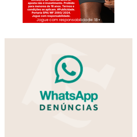
Jogue com responsabilidade. 18+