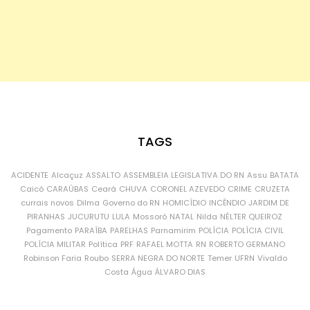
TAGS
ACIDENTE
Alcaçuz
ASSALTO
ASSEMBLEIA LEGISLATIVA DO RN
Assu
BATATA
Caicó
CARAÚBAS
Ceará
CHUVA
CORONEL AZEVEDO
CRIME
CRUZETA
currais novos
Dilma
Governo do RN
HOMICÍDIO
INCÊNDIO
JARDIM DE
PIRANHAS
JUCURUTU
LULA
Mossoró
NATAL
Nilda
NÉLTER QUEIROZ
Pagamento
PARAÍBA
PARELHAS
Parnamirim
POLÍCIA
POLÍCIA CIVIL
POLÍCIA MILITAR
Política
PRF
RAFAEL MOTTA
RN
ROBERTO GERMANO
Robinson Faria
Roubo
SERRA NEGRA DO NORTE
Temer
UFRN
Vivaldo
Costa
Água
ÁLVARO DIAS