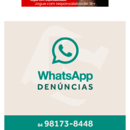
Jogue com responsabilidade. 18+