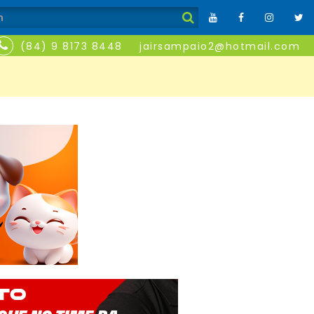
(84) 9 8173 8448
jairsampaio2@hotmail.com