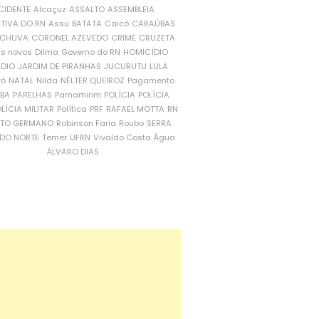
CIDENTE
Alcaçuz
ASSALTO
ASSEMBLEIA
ATIVA DO RN
Assu
BATATA
Caicó
CARAÚBAS
CHUVA
CORONEL AZEVEDO
CRIME
CRUZETA
is novos
Dilma
Governo do RN
HOMICÍDIO
NDIO
JARDIM DE PIRANHAS
JUCURUTU
LULA
ró
NATAL
Nilda
NÉLTER QUEIROZ
Pagamento
ÍBA
PARELHAS
Parnamirim
POLÍCIA
POLÍCIA
LÍCIA MILITAR
Política
PRF
RAFAEL MOTTA
RN
RTO GERMANO
Robinson Faria
Roubo
SERRA
DO NORTE
Temer
UFRN
Vivaldo Costa
Água
ÁLVARO DIAS