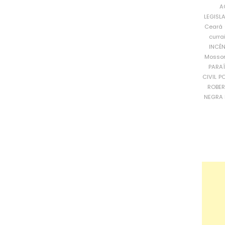
A
LEGISL
Ceará
curra
INCÊ
Mosso
PARA
CIVIL
PO
ROBE
NEGRA 