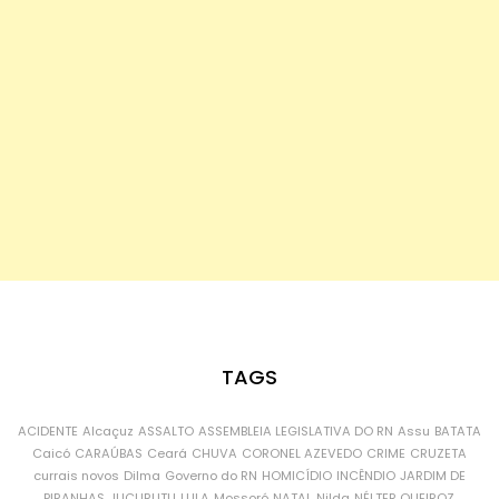
TAGS
ACIDENTE
Alcaçuz
ASSALTO
ASSEMBLEIA LEGISLATIVA DO RN
Assu
BATATA
Caicó
CARAÚBAS
Ceará
CHUVA
CORONEL AZEVEDO
CRIME
CRUZETA
currais novos
Dilma
Governo do RN
HOMICÍDIO
INCÊNDIO
JARDIM DE
PIRANHAS
JUCURUTU
LULA
Mossoró
NATAL
Nilda
NÉLTER QUEIROZ