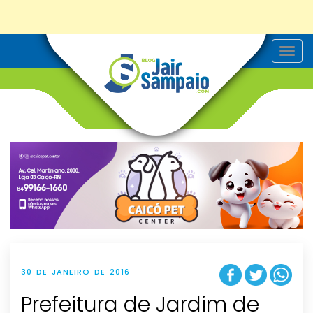
T
o
g
g
l
e
n
a
v
i
g
a
t
i
o
n
30 DE JANEIRO DE 2016
Prefeitura de Jardim de