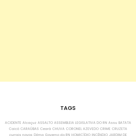
TAGS
ACIDENTE
Alcaçuz
ASSALTO
ASSEMBLEIA LEGISLATIVA DO RN
Assu
BATATA
Caicó
CARAÚBAS
Ceará
CHUVA
CORONEL AZEVEDO
CRIME
CRUZETA
currais novos
Dilma
Governo do RN
HOMICÍDIO
INCÊNDIO
JARDIM DE