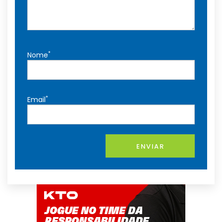
*
Nome
*
Email
ENVIAR