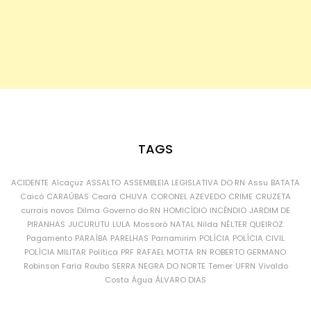
TAGS
ACIDENTE
Alcaçuz
ASSALTO
ASSEMBLEIA LEGISLATIVA DO RN
Assu
BATATA
Caicó
CARAÚBAS
Ceará
CHUVA
CORONEL AZEVEDO
CRIME
CRUZETA
currais novos
Dilma
Governo do RN
HOMICÍDIO
INCÊNDIO
JARDIM DE
PIRANHAS
JUCURUTU
LULA
Mossoró
NATAL
Nilda
NÉLTER QUEIROZ
Pagamento
PARAÍBA
PARELHAS
Parnamirim
POLÍCIA
POLÍCIA CIVIL
POLÍCIA MILITAR
Política
PRF
RAFAEL MOTTA
RN
ROBERTO GERMANO
Robinson Faria
Roubo
SERRA NEGRA DO NORTE
Temer
UFRN
Vivaldo
Costa
Água
ÁLVARO DIAS