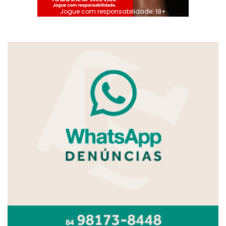
Jogue com responsabilidade. 18+