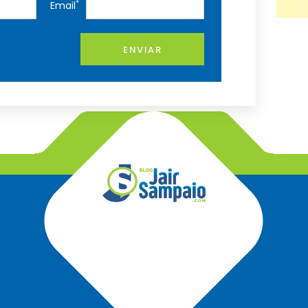
*
Email
ENVIAR