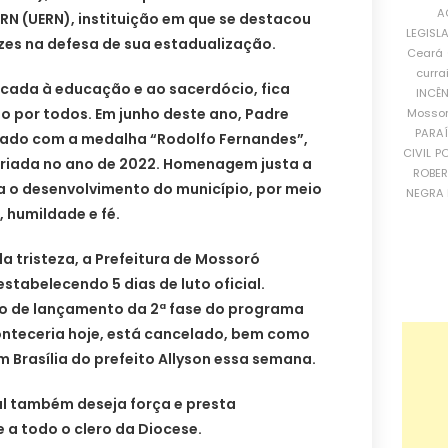
A
RN (UERN), instituição em que se destacou
LEGISL
zes na defesa de sua estadualização.
Ceará
curra
dicada à educação e ao sacerdócio, fica
INCÊ
o por todos. Em junho deste ano, Padre
Mosso
PARA
ciado com a medalha “Rodolfo Fernandes”,
CIVIL
PO
criada no ano de 2022. Homenagem justa a
ROBE
a o desenvolvimento do município, por meio
NEGRA 
, humildade e fé.
 tristeza, a Prefeitura de Mossoró
estabelecendo 5 dias de luto oficial.
o de lançamento da 2ª fase do programa
onteceria hoje, está cancelado, bem como
 Brasília do prefeito Allyson essa semana.
al também deseja força e presta
 a todo o clero da Diocese.