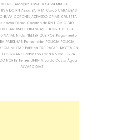
CIDENTE
Alcaçuz
ASSALTO
ASSEMBLEIA
ATIVA DO RN
Assu
BATATA
Caicó
CARAÚBAS
CHUVA
CORONEL AZEVEDO
CRIME
CRUZETA
is novos
Dilma
Governo do RN
HOMICÍDIO
NDIO
JARDIM DE PIRANHAS
JUCURUTU
LULA
ró
NATAL
Nilda
NÉLTER QUEIROZ
Pagamento
ÍBA
PARELHAS
Parnamirim
POLÍCIA
POLÍCIA
LÍCIA MILITAR
Política
PRF
RAFAEL MOTTA
RN
RTO GERMANO
Robinson Faria
Roubo
SERRA
DO NORTE
Temer
UFRN
Vivaldo Costa
Água
ÁLVARO DIAS