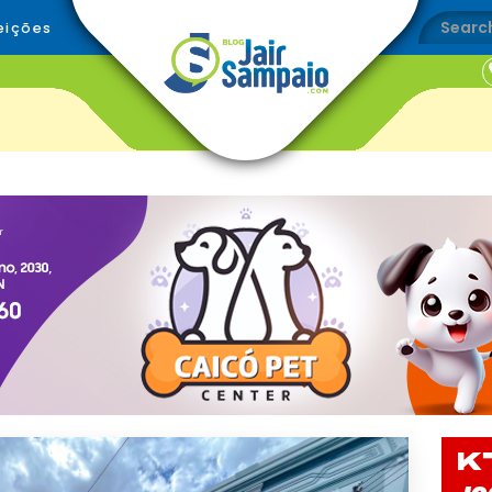
eições