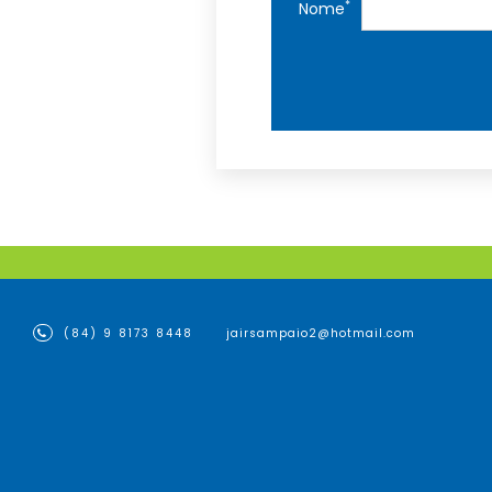
*
Nome
(84) 9 8173 8448
jairsampaio2@hotmail.com