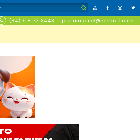
(84) 9 8173 8448
jairsampaio2@hotmail.com