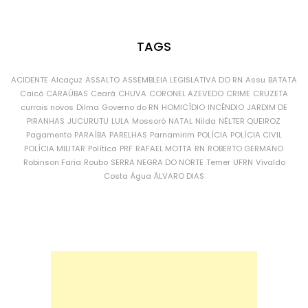
TAGS
ACIDENTE
Alcaçuz
ASSALTO
ASSEMBLEIA LEGISLATIVA DO RN
Assu
BATATA
Caicó
CARAÚBAS
Ceará
CHUVA
CORONEL AZEVEDO
CRIME
CRUZETA
currais novos
Dilma
Governo do RN
HOMICÍDIO
INCÊNDIO
JARDIM DE
PIRANHAS
JUCURUTU
LULA
Mossoró
NATAL
Nilda
NÉLTER QUEIROZ
Pagamento
PARAÍBA
PARELHAS
Parnamirim
POLÍCIA
POLÍCIA CIVIL
POLÍCIA MILITAR
Política
PRF
RAFAEL MOTTA
RN
ROBERTO GERMANO
Robinson Faria
Roubo
SERRA NEGRA DO NORTE
Temer
UFRN
Vivaldo
Costa
Água
ÁLVARO DIAS