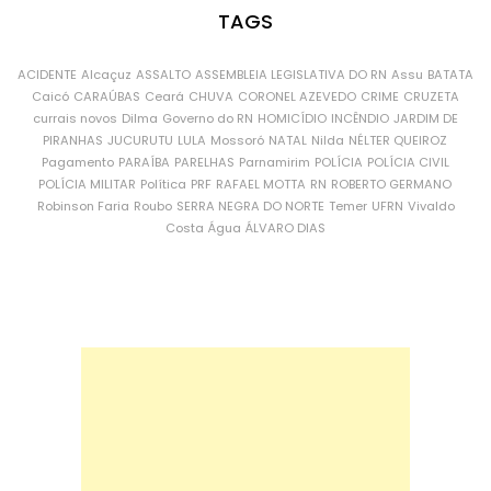
TAGS
ACIDENTE
Alcaçuz
ASSALTO
ASSEMBLEIA LEGISLATIVA DO RN
Assu
BATATA
Caicó
CARAÚBAS
Ceará
CHUVA
CORONEL AZEVEDO
CRIME
CRUZETA
currais novos
Dilma
Governo do RN
HOMICÍDIO
INCÊNDIO
JARDIM DE
PIRANHAS
JUCURUTU
LULA
Mossoró
NATAL
Nilda
NÉLTER QUEIROZ
Pagamento
PARAÍBA
PARELHAS
Parnamirim
POLÍCIA
POLÍCIA CIVIL
POLÍCIA MILITAR
Política
PRF
RAFAEL MOTTA
RN
ROBERTO GERMANO
Robinson Faria
Roubo
SERRA NEGRA DO NORTE
Temer
UFRN
Vivaldo
Costa
Água
ÁLVARO DIAS