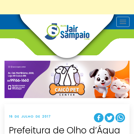
T
o
g
g
l
e
n
a
v
i
g
a
t
i
o
n
16 DE JULHO DE 2017
Prefeitura de Olho d’Água