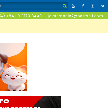
(84) 9 8173 8448
jairsampaio2@hotmail.com