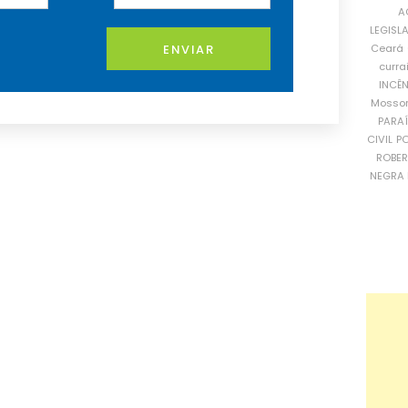
A
LEGISL
Ceará
ENVIAR
curra
INCÊ
Mosso
PARA
CIVIL
PO
ROBE
NEGRA 