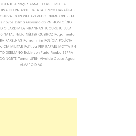
CIDENTE
Alcaçuz
ASSALTO
ASSEMBLEIA
ATIVA DO RN
Assu
BATATA
Caicó
CARAÚBAS
CHUVA
CORONEL AZEVEDO
CRIME
CRUZETA
is novos
Dilma
Governo do RN
HOMICÍDIO
NDIO
JARDIM DE PIRANHAS
JUCURUTU
LULA
ró
NATAL
Nilda
NÉLTER QUEIROZ
Pagamento
ÍBA
PARELHAS
Parnamirim
POLÍCIA
POLÍCIA
LÍCIA MILITAR
Política
PRF
RAFAEL MOTTA
RN
RTO GERMANO
Robinson Faria
Roubo
SERRA
DO NORTE
Temer
UFRN
Vivaldo Costa
Água
ÁLVARO DIAS