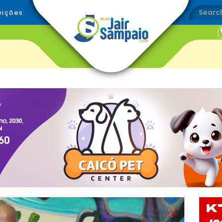
eições