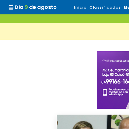
Dia
9
de agosto
Início
Classificados
El