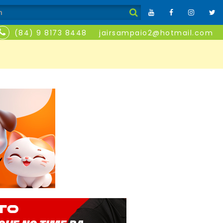
(84) 9 8173 8448
jairsampaio2@hotmail.com