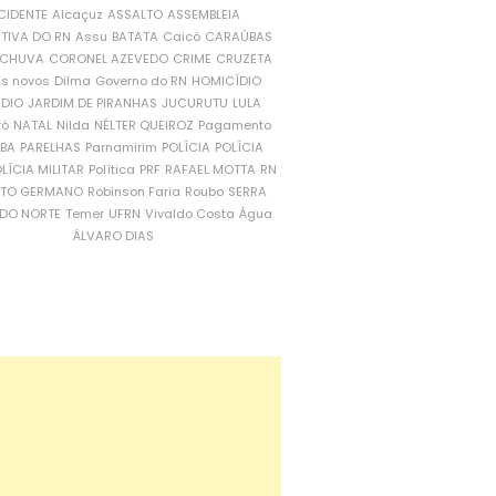
CIDENTE
Alcaçuz
ASSALTO
ASSEMBLEIA
ATIVA DO RN
Assu
BATATA
Caicó
CARAÚBAS
CHUVA
CORONEL AZEVEDO
CRIME
CRUZETA
is novos
Dilma
Governo do RN
HOMICÍDIO
NDIO
JARDIM DE PIRANHAS
JUCURUTU
LULA
ró
NATAL
Nilda
NÉLTER QUEIROZ
Pagamento
ÍBA
PARELHAS
Parnamirim
POLÍCIA
POLÍCIA
LÍCIA MILITAR
Política
PRF
RAFAEL MOTTA
RN
RTO GERMANO
Robinson Faria
Roubo
SERRA
DO NORTE
Temer
UFRN
Vivaldo Costa
Água
ÁLVARO DIAS