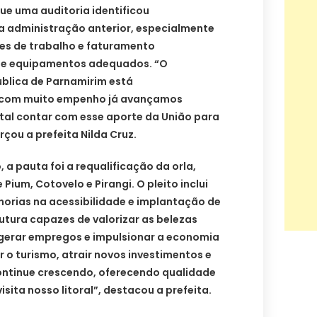
ue uma auditoria identificou
 administração anterior, especialmente
ões de trabalho e faturamento
de equipamentos adequados. “O
blica de Parnamirim está
com muito empenho já avançamos
al contar com esse aporte da União para
rçou a prefeita Nilda Cruz.
, a pauta foi a requalificação da orla,
ium, Cotovelo e Pirangi. O pleito inclui
horias na acessibilidade e implantação de
utura capazes de valorizar as belezas
s, gerar empregos e impulsionar a economia
r o turismo, atrair novos investimentos e
ontinue crescendo, oferecendo qualidade
sita nosso litoral”, destacou a prefeita.