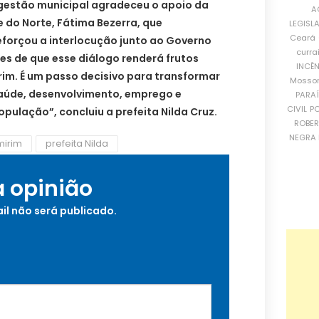
 gestão municipal agradeceu o apoio da
A
 do Norte, Fátima Bezerra, que
LEGISL
Ceará
orçou a interlocução junto ao Governo
curra
es de que esse diálogo renderá frutos
INCÊ
im. É um passo decisivo para transformar
Mosso
aúde, desenvolvimento, emprego e
PARA
CIVIL
PO
pulação”, concluiu a prefeita Nilda Cruz.
ROBE
NEGRA 
mirim
prefeita Nilda
a opinião
il não será publicado.