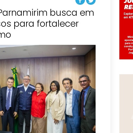
e Parnamirim busca em
sos para fortalecer
smo