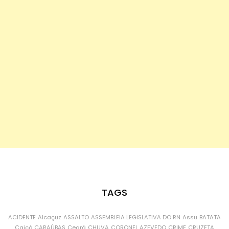
TAGS
ACIDENTE
Alcaçuz
ASSALTO
ASSEMBLEIA LEGISLATIVA DO RN
Assu
BATATA
Caicó
CARAÚBAS
Ceará
CHUVA
CORONEL AZEVEDO
CRIME
CRUZETA