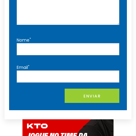
*
Nome
*
Email
ENVIAR