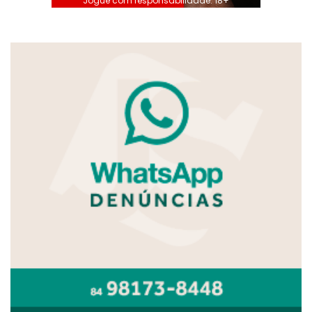
Jogue com responsabilidade. 18+