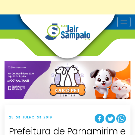
T
o
g
g
l
e
n
a
v
i
g
a
t
i
o
n
25 DE JULHO DE 2019
Prefeitura de Parnamirim e