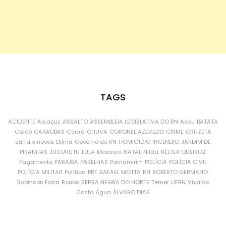
TAGS
ACIDENTE
Alcaçuz
ASSALTO
ASSEMBLEIA LEGISLATIVA DO RN
Assu
BATATA
Caicó
CARAÚBAS
Ceará
CHUVA
CORONEL AZEVEDO
CRIME
CRUZETA
currais novos
Dilma
Governo do RN
HOMICÍDIO
INCÊNDIO
JARDIM DE
PIRANHAS
JUCURUTU
LULA
Mossoró
NATAL
Nilda
NÉLTER QUEIROZ
Pagamento
PARAÍBA
PARELHAS
Parnamirim
POLÍCIA
POLÍCIA CIVIL
POLÍCIA MILITAR
Política
PRF
RAFAEL MOTTA
RN
ROBERTO GERMANO
Robinson Faria
Roubo
SERRA NEGRA DO NORTE
Temer
UFRN
Vivaldo
Costa
Água
ÁLVARO DIAS