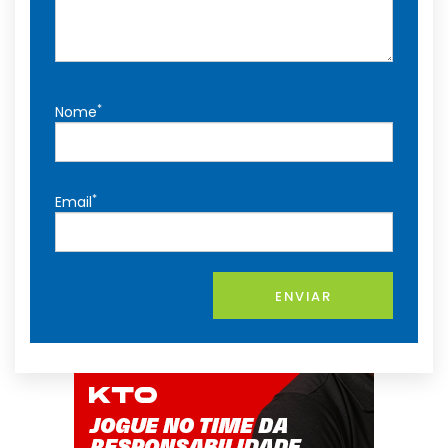
*
Nome
*
Email
ENVIAR