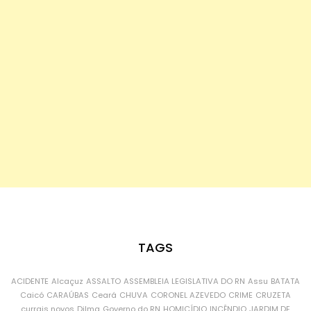
TAGS
ACIDENTE
Alcaçuz
ASSALTO
ASSEMBLEIA LEGISLATIVA DO RN
Assu
BATATA
Caicó
CARAÚBAS
Ceará
CHUVA
CORONEL AZEVEDO
CRIME
CRUZETA
currais novos
Dilma
Governo do RN
HOMICÍDIO
INCÊNDIO
JARDIM DE