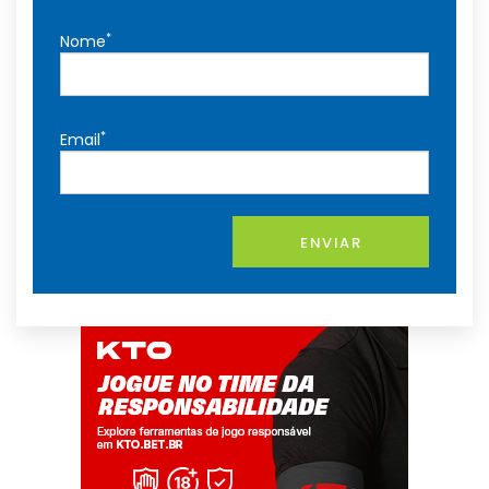
*
Nome
*
Email
ENVIAR