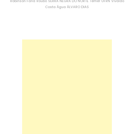
Robinson Faria
Roubo
SERRA NEGRA DO NORTE
Temer
UFRN
Vivaldo
Costa
Água
ÁLVARO DIAS