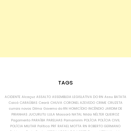
TAGS
ACIDENTE
Alcaçuz
ASSALTO
ASSEMBLEIA LEGISLATIVA DO RN
Assu
BATATA
Caicó
CARAÚBAS
Ceará
CHUVA
CORONEL AZEVEDO
CRIME
CRUZETA
currais novos
Dilma
Governo do RN
HOMICÍDIO
INCÊNDIO
JARDIM DE
PIRANHAS
JUCURUTU
LULA
Mossoró
NATAL
Nilda
NÉLTER QUEIROZ
Pagamento
PARAÍBA
PARELHAS
Parnamirim
POLÍCIA
POLÍCIA CIVIL
POLÍCIA MILITAR
Política
PRF
RAFAEL MOTTA
RN
ROBERTO GERMANO