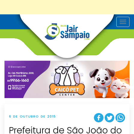
T
o
g
g
l
e
n
a
v
i
g
a
t
i
o
n
6 DE OUTUBRO DE 2015
Prefeitura de São João do