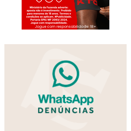
Jogue com responsabilidade. 18+