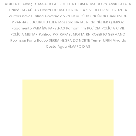
ACIDENTE
Alcaçuz
ASSALTO
ASSEMBLEIA LEGISLATIVA DO RN
Assu
BATATA
Caicó
CARAÚBAS
Ceará
CHUVA
CORONEL AZEVEDO
CRIME
CRUZETA
currais novos
Dilma
Governo do RN
HOMICÍDIO
INCÊNDIO
JARDIM DE
PIRANHAS
JUCURUTU
LULA
Mossoró
NATAL
Nilda
NÉLTER QUEIROZ
Pagamento
PARAÍBA
PARELHAS
Parnamirim
POLÍCIA
POLÍCIA CIVIL
POLÍCIA MILITAR
Política
PRF
RAFAEL MOTTA
RN
ROBERTO GERMANO
Robinson Faria
Roubo
SERRA NEGRA DO NORTE
Temer
UFRN
Vivaldo
Costa
Água
ÁLVARO DIAS