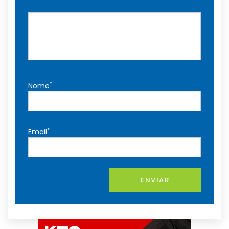
*
Nome
*
Email
ENVIAR