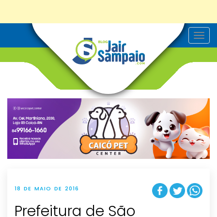
T
o
g
g
l
e
n
a
v
i
g
a
t
i
o
n
18 DE MAIO DE 2016
Prefeitura de São