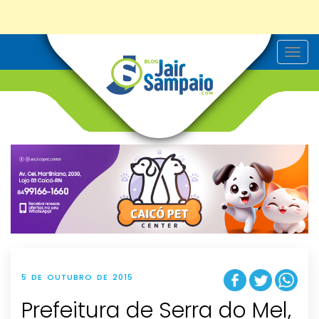
T
o
g
g
l
e
n
a
v
i
g
a
t
i
o
n
5 DE OUTUBRO DE 2015
Prefeitura de Serra do Mel,