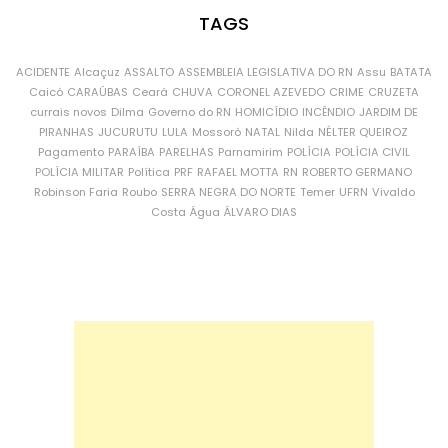
TAGS
ACIDENTE
Alcaçuz
ASSALTO
ASSEMBLEIA LEGISLATIVA DO RN
Assu
BATATA
Caicó
CARAÚBAS
Ceará
CHUVA
CORONEL AZEVEDO
CRIME
CRUZETA
currais novos
Dilma
Governo do RN
HOMICÍDIO
INCÊNDIO
JARDIM DE
PIRANHAS
JUCURUTU
LULA
Mossoró
NATAL
Nilda
NÉLTER QUEIROZ
Pagamento
PARAÍBA
PARELHAS
Parnamirim
POLÍCIA
POLÍCIA CIVIL
POLÍCIA MILITAR
Política
PRF
RAFAEL MOTTA
RN
ROBERTO GERMANO
Robinson Faria
Roubo
SERRA NEGRA DO NORTE
Temer
UFRN
Vivaldo
Costa
Água
ÁLVARO DIAS