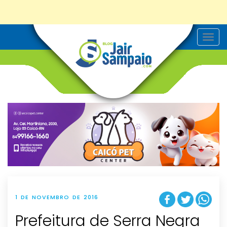
T
o
g
g
l
e
n
a
v
i
g
a
t
i
o
n
1 DE NOVEMBRO DE 2016
Prefeitura de Serra Negra