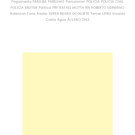
Pagamento
PARAÍBA
PARELHAS
Parnamirim
POLÍCIA
POLÍCIA CIVIL
POLÍCIA MILITAR
Política
PRF
RAFAEL MOTTA
RN
ROBERTO GERMANO
Robinson Faria
Roubo
SERRA NEGRA DO NORTE
Temer
UFRN
Vivaldo
Costa
Água
ÁLVARO DIAS