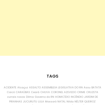
TAGS
ACIDENTE
Alcaçuz
ASSALTO
ASSEMBLEIA LEGISLATIVA DO RN
Assu
BATATA
Caicó
CARAÚBAS
Ceará
CHUVA
CORONEL AZEVEDO
CRIME
CRUZETA
currais novos
Dilma
Governo do RN
HOMICÍDIO
INCÊNDIO
JARDIM DE
PIRANHAS
JUCURUTU
LULA
Mossoró
NATAL
Nilda
NÉLTER QUEIROZ