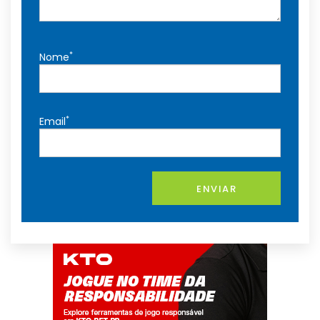
*
Nome
*
Email
ENVIAR