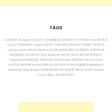
TAGS
ACIDENTE
Alcaçuz
ASSALTO
ASSEMBLEIA LEGISLATIVA DO RN
Assu
BATATA
Caicó
CARAÚBAS
Ceará
CHUVA
CORONEL AZEVEDO
CRIME
CRUZETA
currais novos
Dilma
Governo do RN
HOMICÍDIO
INCÊNDIO
JARDIM DE
PIRANHAS
JUCURUTU
LULA
Mossoró
NATAL
Nilda
NÉLTER QUEIROZ
Pagamento
PARAÍBA
PARELHAS
Parnamirim
POLÍCIA
POLÍCIA CIVIL
POLÍCIA MILITAR
Política
PRF
RAFAEL MOTTA
RN
ROBERTO GERMANO
Robinson Faria
Roubo
SERRA NEGRA DO NORTE
Temer
UFRN
Vivaldo
Costa
Água
ÁLVARO DIAS