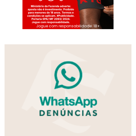
Jogue com responsabilidade. 18+