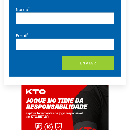
*
Nome
*
Email
ENVIAR