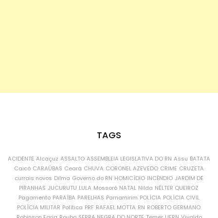
TAGS
ACIDENTE
Alcaçuz
ASSALTO
ASSEMBLEIA LEGISLATIVA DO RN
Assu
BATATA
Caicó
CARAÚBAS
Ceará
CHUVA
CORONEL AZEVEDO
CRIME
CRUZETA
currais novos
Dilma
Governo do RN
HOMICÍDIO
INCÊNDIO
JARDIM DE
PIRANHAS
JUCURUTU
LULA
Mossoró
NATAL
Nilda
NÉLTER QUEIROZ
Pagamento
PARAÍBA
PARELHAS
Parnamirim
POLÍCIA
POLÍCIA CIVIL
POLÍCIA MILITAR
Política
PRF
RAFAEL MOTTA
RN
ROBERTO GERMANO
Robinson Faria
Roubo
SERRA NEGRA DO NORTE
Temer
UFRN
Vivaldo