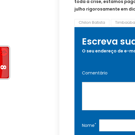
toda a crise, estamos pag
julho rigorosamente em dia.
Chilon Batista
Timbaúba 
Escreva su
O seu endereço de e-ma
Comentário
*
Nome