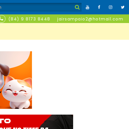
(84) 9 8173 8448
jairsampaio2@hotmail.com