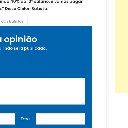
ando 40% do 13º salario, e vamos pagar
” Disse Chilon Batista.
dos Batistas
a opinião
il não será publicado.
*
Email