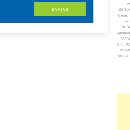
A
ENVIAR
LEGISL
Ceará
curra
INCÊ
Mosso
PARA
CIVIL
PO
ROBE
NEGRA 