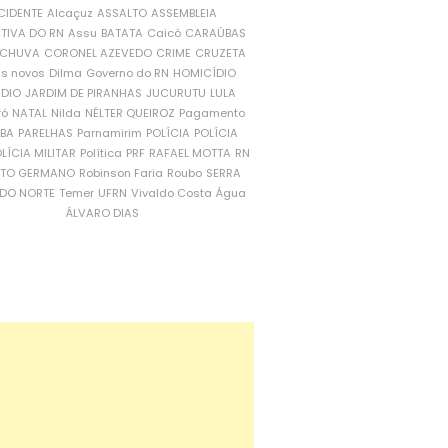
CIDENTE
Alcaçuz
ASSALTO
ASSEMBLEIA
ATIVA DO RN
Assu
BATATA
Caicó
CARAÚBAS
CHUVA
CORONEL AZEVEDO
CRIME
CRUZETA
is novos
Dilma
Governo do RN
HOMICÍDIO
NDIO
JARDIM DE PIRANHAS
JUCURUTU
LULA
ró
NATAL
Nilda
NÉLTER QUEIROZ
Pagamento
ÍBA
PARELHAS
Parnamirim
POLÍCIA
POLÍCIA
LÍCIA MILITAR
Política
PRF
RAFAEL MOTTA
RN
RTO GERMANO
Robinson Faria
Roubo
SERRA
DO NORTE
Temer
UFRN
Vivaldo Costa
Água
ÁLVARO DIAS