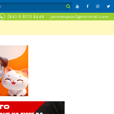
(84) 9 8173 8448
jairsampaio2@hotmail.com