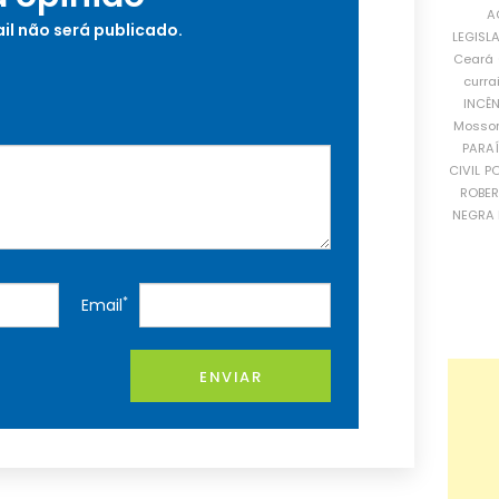
A
il não será publicado.
LEGISL
Ceará
curra
INCÊ
Mosso
PARA
CIVIL
PO
ROBE
NEGRA 
*
Email
ENVIAR