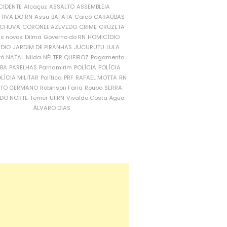
CIDENTE
Alcaçuz
ASSALTO
ASSEMBLEIA
ATIVA DO RN
Assu
BATATA
Caicó
CARAÚBAS
CHUVA
CORONEL AZEVEDO
CRIME
CRUZETA
is novos
Dilma
Governo do RN
HOMICÍDIO
NDIO
JARDIM DE PIRANHAS
JUCURUTU
LULA
ró
NATAL
Nilda
NÉLTER QUEIROZ
Pagamento
ÍBA
PARELHAS
Parnamirim
POLÍCIA
POLÍCIA
LÍCIA MILITAR
Política
PRF
RAFAEL MOTTA
RN
RTO GERMANO
Robinson Faria
Roubo
SERRA
DO NORTE
Temer
UFRN
Vivaldo Costa
Água
ÁLVARO DIAS