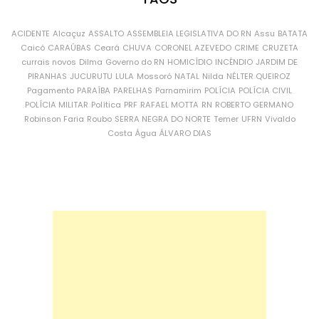
ACIDENTE
Alcaçuz
ASSALTO
ASSEMBLEIA LEGISLATIVA DO RN
Assu
BATATA
Caicó
CARAÚBAS
Ceará
CHUVA
CORONEL AZEVEDO
CRIME
CRUZETA
currais novos
Dilma
Governo do RN
HOMICÍDIO
INCÊNDIO
JARDIM DE
PIRANHAS
JUCURUTU
LULA
Mossoró
NATAL
Nilda
NÉLTER QUEIROZ
Pagamento
PARAÍBA
PARELHAS
Parnamirim
POLÍCIA
POLÍCIA CIVIL
POLÍCIA MILITAR
Política
PRF
RAFAEL MOTTA
RN
ROBERTO GERMANO
Robinson Faria
Roubo
SERRA NEGRA DO NORTE
Temer
UFRN
Vivaldo
Costa
Água
ÁLVARO DIAS