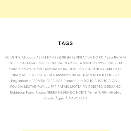
TAGS
ACIDENTE
Alcaçuz
ASSALTO
ASSEMBLEIA LEGISLATIVA DO RN
Assu
BATATA
Caicó
CARAÚBAS
Ceará
CHUVA
CORONEL AZEVEDO
CRIME
CRUZETA
currais novos
Dilma
Governo do RN
HOMICÍDIO
INCÊNDIO
JARDIM DE
PIRANHAS
JUCURUTU
LULA
Mossoró
NATAL
Nilda
NÉLTER QUEIROZ
Pagamento
PARAÍBA
PARELHAS
Parnamirim
POLÍCIA
POLÍCIA CIVIL
POLÍCIA MILITAR
Política
PRF
RAFAEL MOTTA
RN
ROBERTO GERMANO
Robinson Faria
Roubo
SERRA NEGRA DO NORTE
Temer
UFRN
Vivaldo
Costa
Água
ÁLVARO DIAS