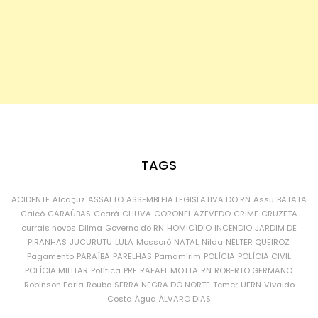
TAGS
ACIDENTE
Alcaçuz
ASSALTO
ASSEMBLEIA LEGISLATIVA DO RN
Assu
BATATA
Caicó
CARAÚBAS
Ceará
CHUVA
CORONEL AZEVEDO
CRIME
CRUZETA
currais novos
Dilma
Governo do RN
HOMICÍDIO
INCÊNDIO
JARDIM DE
PIRANHAS
JUCURUTU
LULA
Mossoró
NATAL
Nilda
NÉLTER QUEIROZ
Pagamento
PARAÍBA
PARELHAS
Parnamirim
POLÍCIA
POLÍCIA CIVIL
POLÍCIA MILITAR
Política
PRF
RAFAEL MOTTA
RN
ROBERTO GERMANO
Robinson Faria
Roubo
SERRA NEGRA DO NORTE
Temer
UFRN
Vivaldo
Costa
Água
ÁLVARO DIAS