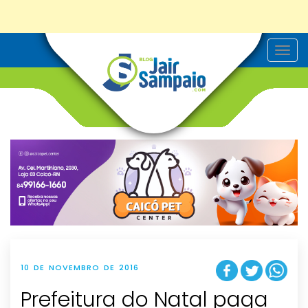
T
o
g
g
l
e
n
a
v
i
g
a
t
i
o
n
10 DE NOVEMBRO DE 2016
Prefeitura do Natal paga