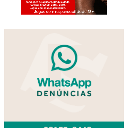
Jogue com responsabilidade. 18+