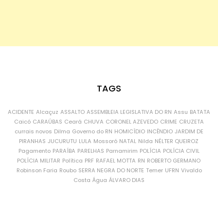
TAGS
ACIDENTE
Alcaçuz
ASSALTO
ASSEMBLEIA LEGISLATIVA DO RN
Assu
BATATA
Caicó
CARAÚBAS
Ceará
CHUVA
CORONEL AZEVEDO
CRIME
CRUZETA
currais novos
Dilma
Governo do RN
HOMICÍDIO
INCÊNDIO
JARDIM DE
PIRANHAS
JUCURUTU
LULA
Mossoró
NATAL
Nilda
NÉLTER QUEIROZ
Pagamento
PARAÍBA
PARELHAS
Parnamirim
POLÍCIA
POLÍCIA CIVIL
POLÍCIA MILITAR
Política
PRF
RAFAEL MOTTA
RN
ROBERTO GERMANO
Robinson Faria
Roubo
SERRA NEGRA DO NORTE
Temer
UFRN
Vivaldo
Costa
Água
ÁLVARO DIAS