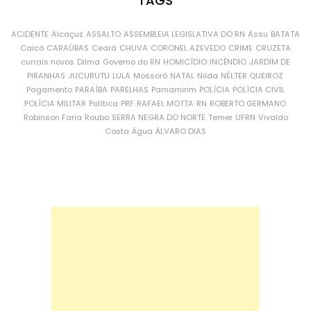
TAGS
ACIDENTE
Alcaçuz
ASSALTO
ASSEMBLEIA LEGISLATIVA DO RN
Assu
BATATA
Caicó
CARAÚBAS
Ceará
CHUVA
CORONEL AZEVEDO
CRIME
CRUZETA
currais novos
Dilma
Governo do RN
HOMICÍDIO
INCÊNDIO
JARDIM DE
PIRANHAS
JUCURUTU
LULA
Mossoró
NATAL
Nilda
NÉLTER QUEIROZ
Pagamento
PARAÍBA
PARELHAS
Parnamirim
POLÍCIA
POLÍCIA CIVIL
POLÍCIA MILITAR
Política
PRF
RAFAEL MOTTA
RN
ROBERTO GERMANO
Robinson Faria
Roubo
SERRA NEGRA DO NORTE
Temer
UFRN
Vivaldo
Costa
Água
ÁLVARO DIAS