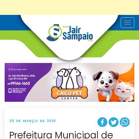
T
o
g
g
l
e
n
a
v
i
g
a
t
i
o
n
20 DE MARÇO DE 2016
Prefeitura Municipal de