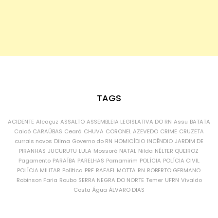
TAGS
ACIDENTE
Alcaçuz
ASSALTO
ASSEMBLEIA LEGISLATIVA DO RN
Assu
BATATA
Caicó
CARAÚBAS
Ceará
CHUVA
CORONEL AZEVEDO
CRIME
CRUZETA
currais novos
Dilma
Governo do RN
HOMICÍDIO
INCÊNDIO
JARDIM DE
PIRANHAS
JUCURUTU
LULA
Mossoró
NATAL
Nilda
NÉLTER QUEIROZ
Pagamento
PARAÍBA
PARELHAS
Parnamirim
POLÍCIA
POLÍCIA CIVIL
POLÍCIA MILITAR
Política
PRF
RAFAEL MOTTA
RN
ROBERTO GERMANO
Robinson Faria
Roubo
SERRA NEGRA DO NORTE
Temer
UFRN
Vivaldo
Costa
Água
ÁLVARO DIAS