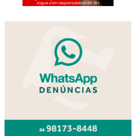
Jogue com responsabilidade. 18+