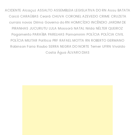
ACIDENTE
Alcaçuz
ASSALTO
ASSEMBLEIA LEGISLATIVA DO RN
Assu
BATATA
Caicó
CARAÚBAS
Ceará
CHUVA
CORONEL AZEVEDO
CRIME
CRUZETA
currais novos
Dilma
Governo do RN
HOMICÍDIO
INCÊNDIO
JARDIM DE
PIRANHAS
JUCURUTU
LULA
Mossoró
NATAL
Nilda
NÉLTER QUEIROZ
Pagamento
PARAÍBA
PARELHAS
Parnamirim
POLÍCIA
POLÍCIA CIVIL
POLÍCIA MILITAR
Política
PRF
RAFAEL MOTTA
RN
ROBERTO GERMANO
Robinson Faria
Roubo
SERRA NEGRA DO NORTE
Temer
UFRN
Vivaldo
Costa
Água
ÁLVARO DIAS