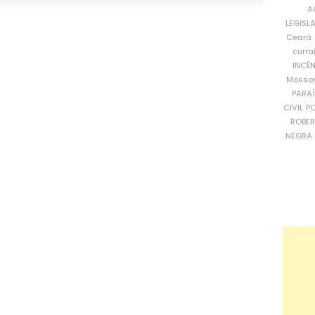
A
LEGISL
Ceará
curra
INCÊ
Mosso
PARA
CIVIL
PO
ROBE
NEGRA 