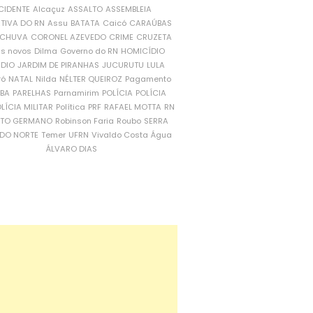
CIDENTE
Alcaçuz
ASSALTO
ASSEMBLEIA
ATIVA DO RN
Assu
BATATA
Caicó
CARAÚBAS
CHUVA
CORONEL AZEVEDO
CRIME
CRUZETA
is novos
Dilma
Governo do RN
HOMICÍDIO
NDIO
JARDIM DE PIRANHAS
JUCURUTU
LULA
ró
NATAL
Nilda
NÉLTER QUEIROZ
Pagamento
ÍBA
PARELHAS
Parnamirim
POLÍCIA
POLÍCIA
LÍCIA MILITAR
Política
PRF
RAFAEL MOTTA
RN
RTO GERMANO
Robinson Faria
Roubo
SERRA
DO NORTE
Temer
UFRN
Vivaldo Costa
Água
ÁLVARO DIAS