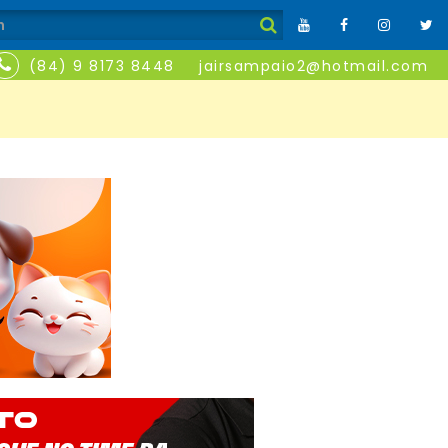
(84) 9 8173 8448
jairsampaio2@hotmail.com