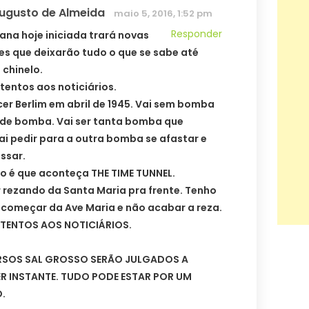
Augusto de Almeida
maio 5, 2016, 1:52 pm
Responder
ana hoje iniciada trará novas
es que deixarão tudo o que se sabe até
 chinelo.
tentos aos noticiários.
cer Berlim em abril de 1945. Vai sem bomba
de bomba. Vai ser tanta bomba que
i pedir para a outra bomba se afastar e
ssar.
 é que aconteça THE TIME TUNNEL.
r rezando da Santa Maria pra frente. Tenho
começar da Ave Maria e não acabar a reza.
TENTOS AOS NOTICIÁRIOS.
RSOS SAL GROSSO SERÃO JULGADOS A
R INSTANTE. TUDO PODE ESTAR POR UM
.