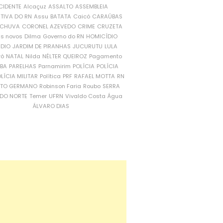
CIDENTE
Alcaçuz
ASSALTO
ASSEMBLEIA
ATIVA DO RN
Assu
BATATA
Caicó
CARAÚBAS
CHUVA
CORONEL AZEVEDO
CRIME
CRUZETA
is novos
Dilma
Governo do RN
HOMICÍDIO
NDIO
JARDIM DE PIRANHAS
JUCURUTU
LULA
ró
NATAL
Nilda
NÉLTER QUEIROZ
Pagamento
ÍBA
PARELHAS
Parnamirim
POLÍCIA
POLÍCIA
LÍCIA MILITAR
Política
PRF
RAFAEL MOTTA
RN
RTO GERMANO
Robinson Faria
Roubo
SERRA
DO NORTE
Temer
UFRN
Vivaldo Costa
Água
ÁLVARO DIAS