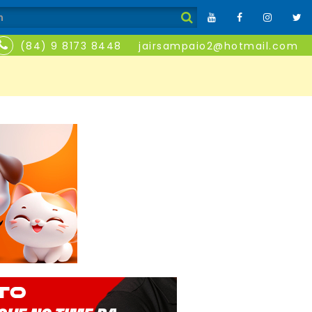
(84) 9 8173 8448
jairsampaio2@hotmail.com