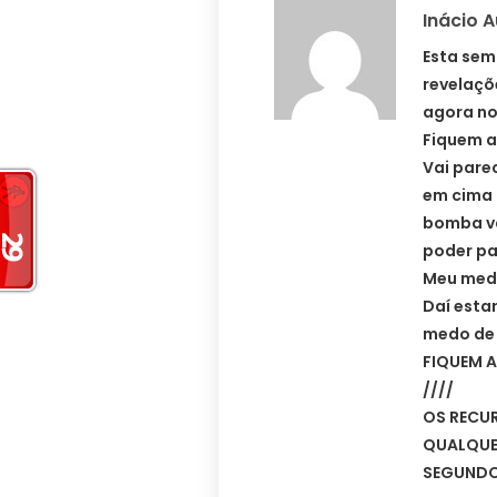
Inácio 
Esta sem
revelaçõ
agora no
Fiquem a
Vai pare
em cima 
bomba va
poder pa
Meu medo
Daí esta
medo de 
FIQUEM A
////
OS RECU
QUALQUE
SEGUNDO