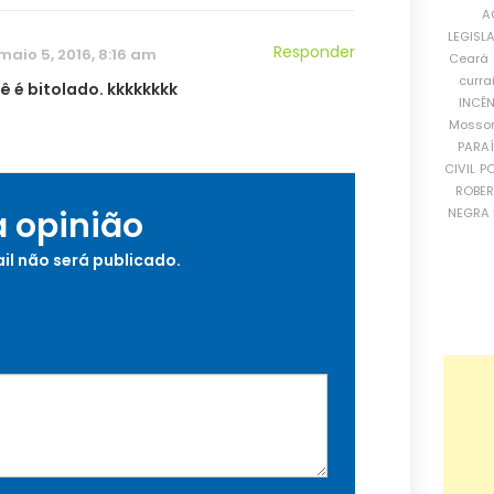
A
LEGISL
Responder
maio 5, 2016, 8:16 am
Ceará
curra
ê é bitolado. kkkkkkkk
INCÊ
Mosso
PARA
CIVIL
PO
ROBE
a opinião
NEGRA 
il não será publicado.